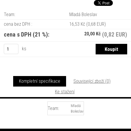
Team:
Mladá Boleslav
cena bez DPH :
16,53 Kč
(0,68 EUR)
cena s DPH (21 %):
20,00 Kč
(0,82 EUR)
ks
Kompletní specifikace
Související zboží (0)
Ke stažení
Mladá
Team:
Boleslav