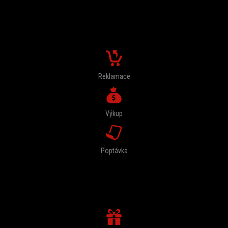
FORMULÁŘE
Reklamace
Výkup
Poptávka
U NÁS DOSTANETE